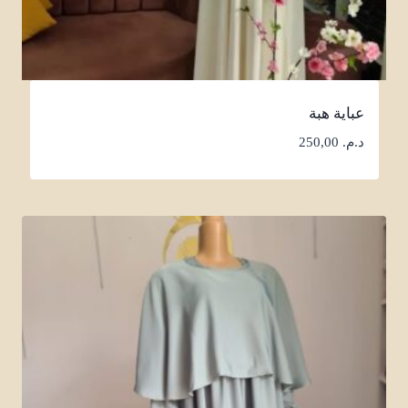
عباية هبة
د.م.
250,00