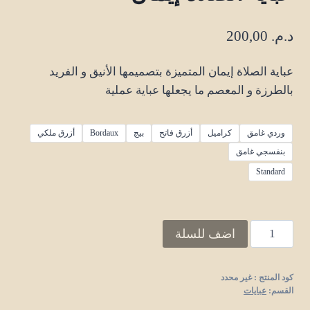
د.م.
200,00
عباية الصلاة إيمان المتميزة بتصميمها الأنيق و الفريد
بالطرزة و المعصم ما يجعلها عباية عملية
وردي غامق
كراميل
أزرق فاتح
بيج
Bordaux
أزرق ملكي
بنفسجي غامق
Standard
عباية
اضف للسلة
الصلاة
إيمان
كود المنتج :
غير محدد
quantity
القسم:
عبايات