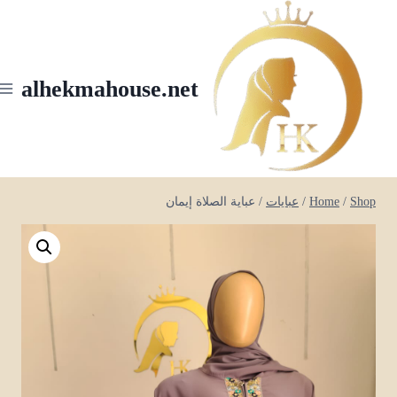
Ski
t
conten
alhekmahouse.net
Shop
/
Home
/
عبايات
/
عباية الصلاة إيمان