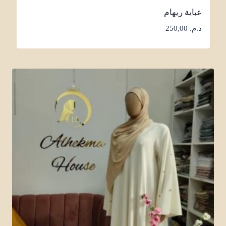
عباية ريهام
د.م.
250,00